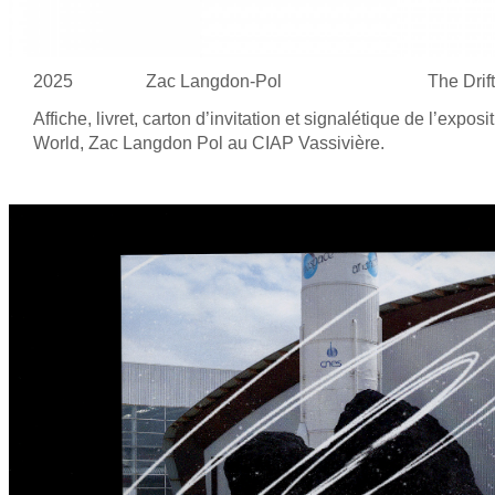
2025
Zac Langdon-Pol
The Drift
Affiche, livret, carton d’invitation et
signalétique de
l’exposit
World, Zac Langdon Pol au
CIAP Vassivière.