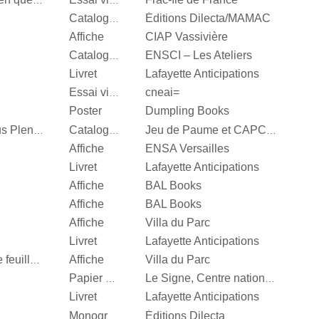
Valérie Mréjen, Images en quête d'histoires
Essai visuel
Éditions Dilecta/MAMAC
Catalogue d’exposition
Affiche
CIAP Vassivière
ENSCI – Les Ateliers
Catalogue d’exposition
Livret
Lafayette Anticipations
cneai=
Essai visuel
Poster
Dumpling Books
Steffani Jemison, Sensus Plenior
Catalogue d’exposition
Jeu de Paume et CAPC Bordeaux
Affiche
ENSA Versailles
Livret
Lafayette Anticipations
Affiche
BAL Books
Affiche
BAL Books
Affiche
Villa du Parc
Livret
Lafayette Anticipations
Affiche
Villa du Parc
Quand je n’aurai plus de feuille, […]
Papier d’emballage
Le Signe, Centre national du graphisme
Livret
Lafayette Anticipations
Éditions Dilecta
Monographie