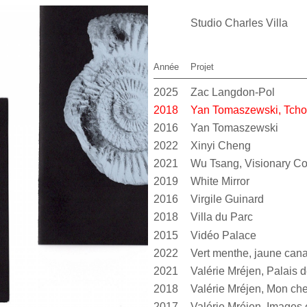
Studio Charles Villa
Année
Projet
2025
Zac Langdon-Pol
2018
Yan Tomaszewski, Tcho
2016
Yan Tomaszewski
2022
Xinyi Cheng
2021
Wu Tsang, Visionary 
2019
White Mirror
2016
Virgile Guinard
2018
Villa du Parc
2015
Vidéo Palace
2022
2021
2018
Valérie Mréjen, Mon cher
2017