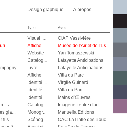
Design graphique
À propos
Type
Avec
CIAP Vassivière
Visual identity
uri
Affiche
Musée de l'Air et de l'Espace
Website
Yan Tomaszewski
Lafayette Anticipations
Catalogue d’exposition
Compagny
Livret
Lafayette Anticipations
Affiche
Villa du Parc
Virgile Guinard
Identité visuelle
Villa du Parc
Identité visuelle
Mains d’Œuvres
Identité visuelle
Imagerie centre d'art
Vert menthe, jaune canari. La couleur en photographie
Catalogue d’exposition
Manuella Éditions
Valérie Mréjen, Palais des glaces
Monographie
 fils
Scénographie
CAC La Halle des Bouchers
Frac-île de France