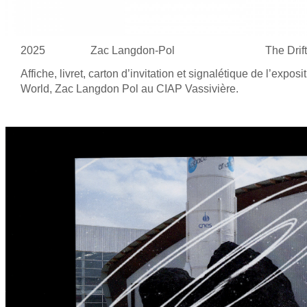
2025
Zac Langdon-Pol
The Drift
Affiche, livret, carton d’invitation et
signalétique de
l’exposit
World, Zac Langdon Pol au
CIAP Vassivière.