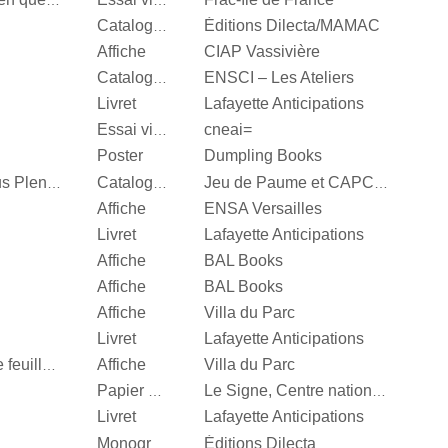
Valérie Mréjen, Images en quête d'histoires
Essai visuel
Éditions Dilecta/MAMAC
Catalogue d’exposition
Affiche
CIAP Vassivière
ENSCI – Les Ateliers
Catalogue d’exposition
Livret
Lafayette Anticipations
cneai=
Essai visuel
Poster
Dumpling Books
Steffani Jemison, Sensus Plenior
Catalogue d’exposition
Jeu de Paume et CAPC Bordeaux
Affiche
ENSA Versailles
Livret
Lafayette Anticipations
Affiche
BAL Books
Affiche
BAL Books
Affiche
Villa du Parc
Livret
Lafayette Anticipations
Affiche
Villa du Parc
Quand je n’aurai plus de feuille, […]
Papier d’emballage
Le Signe, Centre national du graphisme
Livret
Lafayette Anticipations
Éditions Dilecta
Monographie