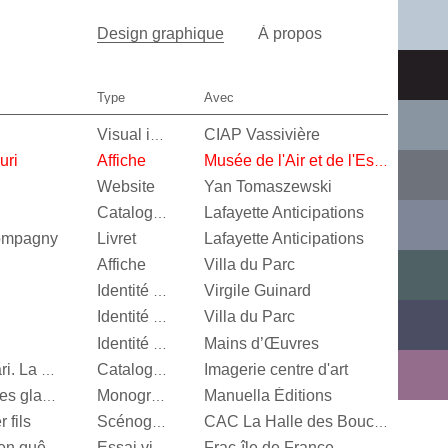
Design graphique
À propos
Type
Avec
CIAP Vassivière
Visual identity
uri
Affiche
Musée de l'Air et de l'Espace
Website
Yan Tomaszewski
Lafayette Anticipations
Catalogue d’exposition
Compagny
Livret
Lafayette Anticipations
Affiche
Villa du Parc
Virgile Guinard
Identité visuelle
Villa du Parc
Identité visuelle
Mains d’Œuvres
Identité visuelle
Imagerie centre d'art
Vert menthe, jaune canari. La couleur en photographie
Catalogue d’exposition
Manuella Éditions
Valérie Mréjen, Palais des glaces
Monographie
 fils
Scénographie
CAC La Halle des Bouchers
Frac-île de France