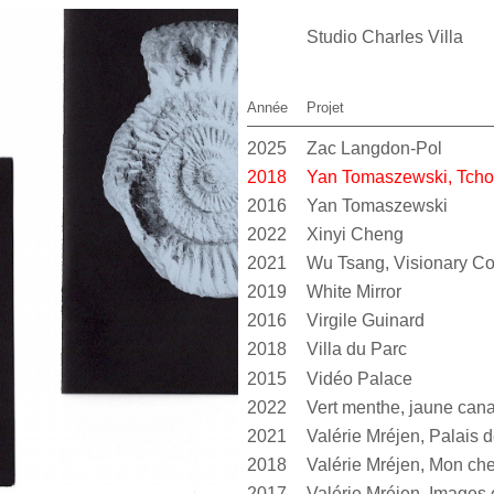
Studio Charles Villa
Année
Projet
2025
Zac Langdon-Pol
2018
Yan Tomaszewski, Tcho
2016
Yan Tomaszewski
2022
Xinyi Cheng
2021
Wu Tsang, Visionary 
2019
White Mirror
2016
Virgile Guinard
2018
Villa du Parc
2015
Vidéo Palace
2022
2021
2018
Valérie Mréjen, Mon cher
2017