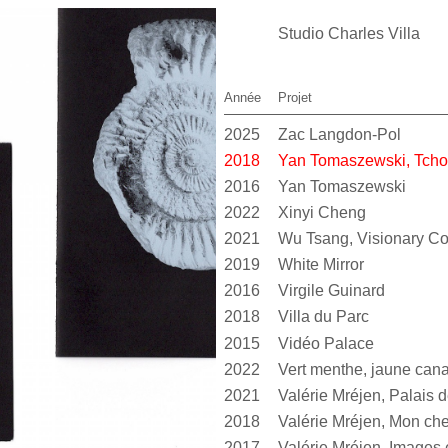
Studio Charles Villa
Année
Projet
2025
Zac Langdon-Pol
2018
Yan Tomaszewski, Tcho
2016
Yan Tomaszewski
2022
Xinyi Cheng
2021
Wu Tsang, Visionary 
2019
White Mirror
2016
Virgile Guinard
2018
Villa du Parc
2015
Vidéo Palace
2022
2021
2018
Valérie Mréjen, Mon cher
2017