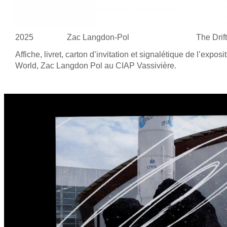
2025
Zac Langdon-Pol
The Drift
Affiche, livret, carton d’invitation et
signalétique de
l’exposit
World, Zac Langdon Pol au
CIAP Vassivière.