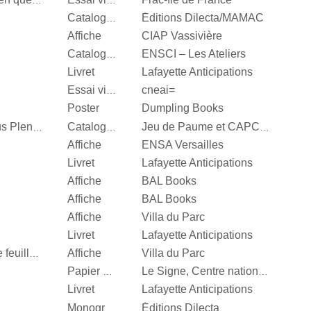
Valérie Mréjen, Images en quête d'histoires
Essai visuel
Éditions Dilecta/MAMAC
Catalogue d’exposition
Affiche
CIAP Vassivière
ENSCI – Les Ateliers
Catalogue d’exposition
Livret
Lafayette Anticipations
cneai=
Essai visuel
Poster
Dumpling Books
Steffani Jemison, Sensus Plenior
Catalogue d’exposition
Jeu de Paume et CAPC Bordeaux
Affiche
ENSA Versailles
Livret
Lafayette Anticipations
Affiche
BAL Books
Affiche
BAL Books
Affiche
Villa du Parc
Livret
Lafayette Anticipations
Affiche
Villa du Parc
Quand je n’aurai plus de feuille, […]
Papier d’emballage
Le Signe, Centre national du graphisme
Livret
Lafayette Anticipations
Éditions Dilecta
Monographie