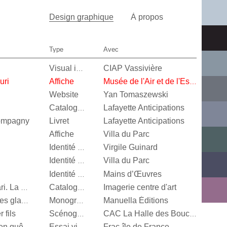
Design graphique
À propos
Type
Avec
CIAP Vassivière
Visual identity
uri
Affiche
Musée de l'Air et de l'Espace
Website
Yan Tomaszewski
Lafayette Anticipations
Catalogue d’exposition
Compagny
Livret
Lafayette Anticipations
Affiche
Villa du Parc
Virgile Guinard
Identité visuelle
Villa du Parc
Identité visuelle
Mains d’Œuvres
Identité visuelle
Imagerie centre d'art
Vert menthe, jaune canari. La couleur en photographie
Catalogue d’exposition
Manuella Éditions
Valérie Mréjen, Palais des glaces
Monographie
 fils
Scénographie
CAC La Halle des Bouchers
Frac-île de France