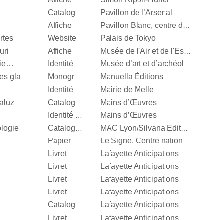
Pavillon de l’Arsenal
Catalogue d’exposition
Affiche
Pavillon Blanc, centre d’art contemporain de la Ville de Colomiers
rtes
Website
Palais de Tokyo
uri
Affiche
Musée de l'Air et de l'Espace
nie…
Identité visuelle
Musée d’art et d’archéologie d’Aurillac
Manuella Éditions
Valérie Mréjen, Palais des glaces
Monographie
Mairie de Melle
Identité visuelle
aluz
Mains d’Œuvres
Catalogue d’exposition
Mains d’Œuvres
Identité visuelle
ologie
Catalogue d’exposition
MAC Lyon/Silvana Editoriale
Papier d’emballage
Le Signe, Centre national du graphisme
Livret
Lafayette Anticipations
Livret
Lafayette Anticipations
Livret
Lafayette Anticipations
Livret
Lafayette Anticipations
Lafayette Anticipations
Catalogue d’exposition
Livret
Lafayette Anticipations