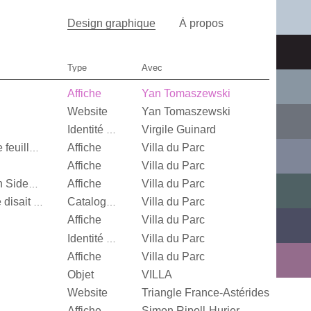
Design graphique
À propos
Type
Avec
Affiche
Yan Tomaszewski
Website
Yan Tomaszewski
Virgile Guinard
Identité visuelle
Affiche
Villa du Parc
Quand je n’aurai plus de feuille, […]
Affiche
Villa du Parc
Affiche
Villa du Parc
Alexandra Leykauf, Both Sides Now
Villa du Parc
It’s Our Playground, Elle disait bonjour aux machines
Catalogue d’exposition
Affiche
Villa du Parc
Villa du Parc
Identité visuelle
Affiche
Villa du Parc
Objet
VILLA
Website
Triangle France-Astérides
Affiche
Simon Ripoll-Hurier