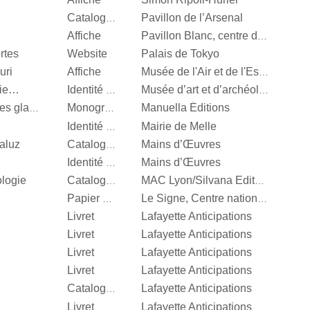
Pavillon de l’Arsenal
Catalogue d’exposition
Affiche
Pavillon Blanc, centre d’art contemporain de la Ville de Colomiers
rtes
Website
Palais de Tokyo
uri
Affiche
Musée de l'Air et de l'Espace
nie…
Identité visuelle
Musée d’art et d’archéologie d’Aurillac
Manuella Éditions
Valérie Mréjen, Palais des glaces
Monographie
Mairie de Melle
Identité visuelle
aluz
Mains d’Œuvres
Catalogue d’exposition
Mains d’Œuvres
Identité visuelle
ologie
Catalogue d’exposition
MAC Lyon/Silvana Editoriale
Papier d’emballage
Le Signe, Centre national du graphisme
Livret
Lafayette Anticipations
Livret
Lafayette Anticipations
Livret
Lafayette Anticipations
Livret
Lafayette Anticipations
Lafayette Anticipations
Catalogue d’exposition
Livret
Lafayette Anticipations