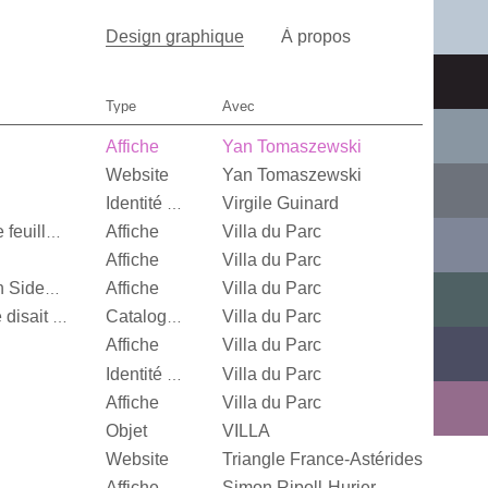
Design graphique
À propos
Type
Avec
Affiche
Yan Tomaszewski
Website
Yan Tomaszewski
Virgile Guinard
Identité visuelle
Affiche
Villa du Parc
Quand je n’aurai plus de feuille, […]
Affiche
Villa du Parc
Affiche
Villa du Parc
Alexandra Leykauf, Both Sides Now
Villa du Parc
It’s Our Playground, Elle disait bonjour aux machines
Catalogue d’exposition
Affiche
Villa du Parc
Villa du Parc
Identité visuelle
Affiche
Villa du Parc
Objet
VILLA
Website
Triangle France-Astérides
Affiche
Simon Ripoll-Hurier