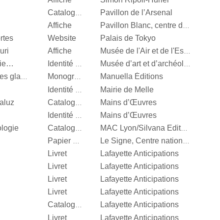
Pavillon de l’Arsenal
Catalogue d’exposition
Affiche
Pavillon Blanc, centre d’art contemporain de la Ville de Colomiers
rtes
Website
Palais de Tokyo
uri
Affiche
Musée de l'Air et de l'Espace
nie…
Identité visuelle
Musée d’art et d’archéologie d’Aurillac
Manuella Éditions
Valérie Mréjen, Palais des glaces
Monographie
Mairie de Melle
Identité visuelle
aluz
Mains d’Œuvres
Catalogue d’exposition
Mains d’Œuvres
Identité visuelle
ologie
Catalogue d’exposition
MAC Lyon/Silvana Editoriale
Papier d’emballage
Le Signe, Centre national du graphisme
Livret
Lafayette Anticipations
Livret
Lafayette Anticipations
Livret
Lafayette Anticipations
Livret
Lafayette Anticipations
Lafayette Anticipations
Catalogue d’exposition
Livret
Lafayette Anticipations