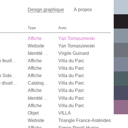
Design graphique
À propos
Type
Avec
Affiche
Yan Tomaszewski
Website
Yan Tomaszewski
Virgile Guinard
Identité visuelle
Affiche
Villa du Parc
Quand je n’aurai plus de feuille, […]
Affiche
Villa du Parc
Affiche
Villa du Parc
Alexandra Leykauf, Both Sides Now
Villa du Parc
It’s Our Playground, Elle disait bonjour aux machines
Catalogue d’exposition
Affiche
Villa du Parc
Villa du Parc
Identité visuelle
Affiche
Villa du Parc
Objet
VILLA
Website
Triangle France-Astérides
Affiche
Simon Ripoll-Hurier