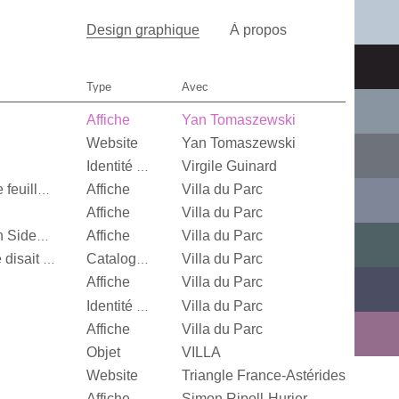
Design graphique
À propos
Type
Avec
Affiche
Yan Tomaszewski
Website
Yan Tomaszewski
Virgile Guinard
Identité visuelle
Affiche
Villa du Parc
Quand je n’aurai plus de feuille, […]
Affiche
Villa du Parc
Affiche
Villa du Parc
Alexandra Leykauf, Both Sides Now
Villa du Parc
It’s Our Playground, Elle disait bonjour aux machines
Catalogue d’exposition
Affiche
Villa du Parc
Villa du Parc
Identité visuelle
Affiche
Villa du Parc
Objet
VILLA
Website
Triangle France-Astérides
Affiche
Simon Ripoll-Hurier