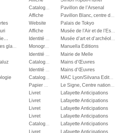
Pavillon de l’Arsenal
Catalogue d’exposition
Affiche
Pavillon Blanc, centre d’art contemporain de la Ville de Colomiers
rtes
Website
Palais de Tokyo
uri
Affiche
Musée de l'Air et de l'Espace
nie…
Identité visuelle
Musée d’art et d’archéologie d’Aurillac
Manuella Éditions
Valérie Mréjen, Palais des glaces
Monographie
Mairie de Melle
Identité visuelle
aluz
Mains d’Œuvres
Catalogue d’exposition
Mains d’Œuvres
Identité visuelle
ologie
Catalogue d’exposition
MAC Lyon/Silvana Editoriale
Papier d’emballage
Le Signe, Centre national du graphisme
Livret
Lafayette Anticipations
Livret
Lafayette Anticipations
Livret
Lafayette Anticipations
Livret
Lafayette Anticipations
Lafayette Anticipations
Catalogue d’exposition
Livret
Lafayette Anticipations