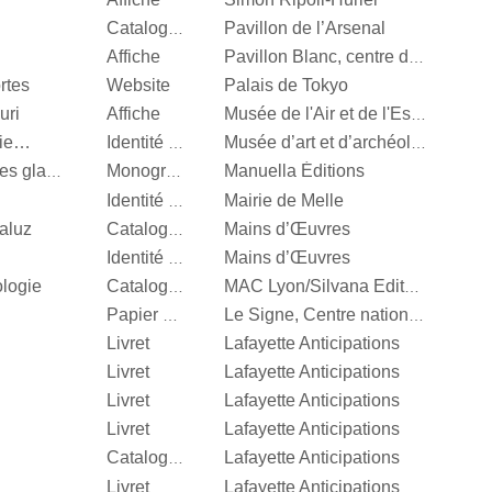
Pavillon de l’Arsenal
Catalogue d’exposition
Affiche
Pavillon Blanc, centre d’art contemporain de la Ville de Colomiers
rtes
Website
Palais de Tokyo
uri
Affiche
Musée de l'Air et de l'Espace
nie…
Identité visuelle
Musée d’art et d’archéologie d’Aurillac
Manuella Éditions
Valérie Mréjen, Palais des glaces
Monographie
Mairie de Melle
Identité visuelle
aluz
Mains d’Œuvres
Catalogue d’exposition
Mains d’Œuvres
Identité visuelle
ologie
Catalogue d’exposition
MAC Lyon/Silvana Editoriale
Papier d’emballage
Le Signe, Centre national du graphisme
Livret
Lafayette Anticipations
Livret
Lafayette Anticipations
Livret
Lafayette Anticipations
Livret
Lafayette Anticipations
Lafayette Anticipations
Catalogue d’exposition
Livret
Lafayette Anticipations