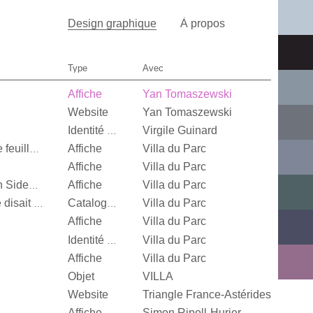
Design graphique
À propos
Type
Avec
Affiche
Yan Tomaszewski
Website
Yan Tomaszewski
Virgile Guinard
Identité visuelle
Affiche
Villa du Parc
Quand je n’aurai plus de feuille, […]
Affiche
Villa du Parc
Affiche
Villa du Parc
Alexandra Leykauf, Both Sides Now
Villa du Parc
It’s Our Playground, Elle disait bonjour aux machines
Catalogue d’exposition
Affiche
Villa du Parc
Villa du Parc
Identité visuelle
Affiche
Villa du Parc
Objet
VILLA
Website
Triangle France-Astérides
Affiche
Simon Ripoll-Hurier