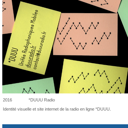
2016
*DUUU Radio
Identité visuelle et
site internet de
la
radio en ligne *DUUU.