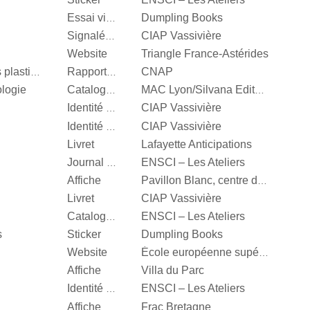
Dumpling Books
Essai visuel
CIAP Vassivière
Signalétique
Website
Triangle France-Astérides
CNAP
Centre National des arts plastiques
Rapport d’activité
ologie
Catalogue d’exposition
MAC Lyon/Silvana Editoriale
CIAP Vassivière
Identité visuelle
CIAP Vassivière
Identité visuelle
Livret
Lafayette Anticipations
ENSCI – Les Ateliers
Journal d’exposition
Affiche
Pavillon Blanc, centre d’art contemporain de la Ville de Colomiers
Livret
CIAP Vassivière
ENSCI – Les Ateliers
Catalogue d’exposition
s
Sticker
Dumpling Books
Website
École européenne supérieure d'art de Bretagne
Affiche
Villa du Parc
ENSCI – Les Ateliers
Identité visuelle
Affiche
Frac Bretagne