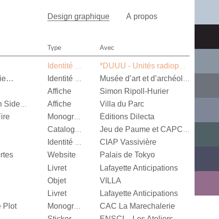
Design graphique
À propos
Type
Avec
Identité visuelle
*DUUU - Unités radiophoniques mobiles
nie…
Identité visuelle
Musée d’art et d’archéologie d’Aurillac
Affiche
Simon Ripoll-Hurier
Affiche
Villa du Parc
Alexandra Leykauf, Both Sides Now
ire
Éditions Dilecta
Monographie
Catalogue d’exposition
Jeu de Paume et CAPC Bordeaux
CIAP Vassivière
Identité visuelle
rtes
Website
Palais de Tokyo
Livret
Lafayette Anticipations
Objet
VILLA
Livret
Lafayette Anticipations
 Plot
CAC La Marechalerie
Monographie
Sticker
ENSCI – Les Ateliers