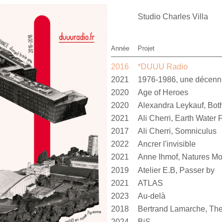
Studio Charles Villa
Année
Projet
2016
*DUUU Radio
2021
1976-1986, une décen
2020
Age of Heroes
2020
2021
Ali Cherri, Earth Water F
2017
Ali Cherri, Somniculus
2022
Ancrer l'invisible
2021
Anne Ihmof, Natures Mo
2019
Atelier E.B, Passer by
2021
ATLAS
2023
Au-delà
2018
Bertrand Lamarche, The
2024
BiS