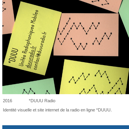
2016
*DUUU Radio
Identité visuelle et
site internet de
la
radio en ligne *DUUU.