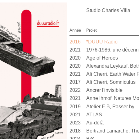
Studio Charles Villa
Année
Projet
2016
*DUUU Radio
2021
1976-1986, une décen
2020
Age of Heroes
2020
2021
Ali Cherri, Earth Water F
2017
Ali Cherri, Somniculus
2022
Ancrer l'invisible
2021
Anne Ihmof, Natures Mo
2019
Atelier E.B, Passer by
2021
ATLAS
2023
Au-delà
2018
Bertrand Lamarche, The
2024
BiS