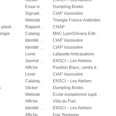
Dumpling Books
Essai visuel
CIAP Vassivière
Signalétique
Website
Triangle France-Astérides
CNAP
Centre National des arts plastiques
Rapport d’activité
ologie
Catalogue d’exposition
MAC Lyon/Silvana Editoriale
CIAP Vassivière
Identité visuelle
CIAP Vassivière
Identité visuelle
Livret
Lafayette Anticipations
ENSCI – Les Ateliers
Journal d’exposition
Affiche
Pavillon Blanc, centre d’art contemporain de la Ville de Colomiers
Livret
CIAP Vassivière
ENSCI – Les Ateliers
Catalogue d’exposition
s
Sticker
Dumpling Books
Website
École européenne supérieure d'art de Bretagne
Affiche
Villa du Parc
ENSCI – Les Ateliers
Identité visuelle
Affiche
Frac Bretagne