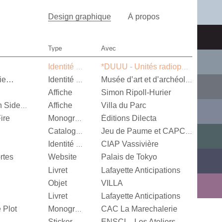
Design graphique
À propos
Type
Avec
Identité visuelle
*DUUU - Unités radiophoniques mobiles
nie…
Identité visuelle
Musée d’art et d’archéologie d’Aurillac
Affiche
Simon Ripoll-Hurier
Affiche
Villa du Parc
Alexandra Leykauf, Both Sides Now
ire
Éditions Dilecta
Monographie
Catalogue d’exposition
Jeu de Paume et CAPC Bordeaux
CIAP Vassivière
Identité visuelle
rtes
Website
Palais de Tokyo
Livret
Lafayette Anticipations
Objet
VILLA
Livret
Lafayette Anticipations
 Plot
CAC La Marechalerie
Monographie
Sticker
ENSCI – Les Ateliers