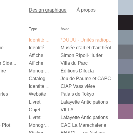
Design graphique
À propos
Type
Avec
Identité visuelle
*DUUU - Unités radiophoniques mobiles
nie…
Identité visuelle
Musée d’art et d’archéologie d’Aurillac
Affiche
Simon Ripoll-Hurier
Affiche
Villa du Parc
Alexandra Leykauf, Both Sides Now
ire
Éditions Dilecta
Monographie
Catalogue d’exposition
Jeu de Paume et CAPC Bordeaux
CIAP Vassivière
Identité visuelle
rtes
Website
Palais de Tokyo
Livret
Lafayette Anticipations
Objet
VILLA
Livret
Lafayette Anticipations
 Plot
CAC La Marechalerie
Monographie
Sticker
ENSCI – Les Ateliers