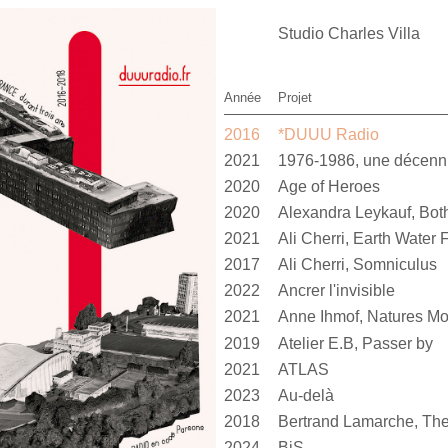
Studio Charles Villa
Année
Projet
2016
*DUUU Radio
2021
1976-1986, une décen
2020
Age of Heroes
2020
2021
Ali Cherri, Earth Water F
2017
Ali Cherri, Somniculus
2022
Ancrer l'invisible
2021
Anne Ihmof, Natures Mo
2019
Atelier E.B, Passer by
2021
ATLAS
2023
Au-delà
2018
Bertrand Lamarche, The
2024
BiS