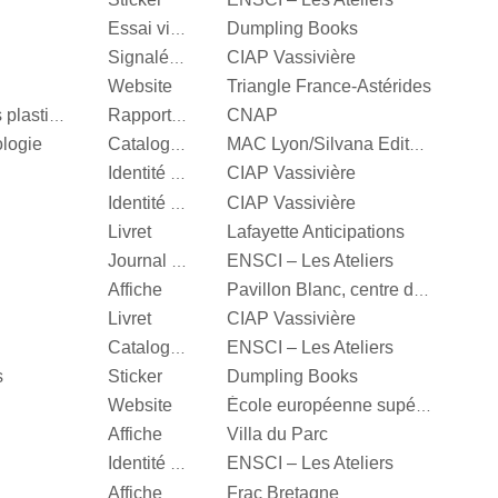
Dumpling Books
Essai visuel
CIAP Vassivière
Signalétique
Website
Triangle France-Astérides
CNAP
Centre National des arts plastiques
Rapport d’activité
ologie
Catalogue d’exposition
MAC Lyon/Silvana Editoriale
CIAP Vassivière
Identité visuelle
CIAP Vassivière
Identité visuelle
Livret
Lafayette Anticipations
ENSCI – Les Ateliers
Journal d’exposition
Affiche
Pavillon Blanc, centre d’art contemporain de la Ville de Colomiers
Livret
CIAP Vassivière
ENSCI – Les Ateliers
Catalogue d’exposition
s
Sticker
Dumpling Books
Website
École européenne supérieure d'art de Bretagne
Affiche
Villa du Parc
ENSCI – Les Ateliers
Identité visuelle
Affiche
Frac Bretagne