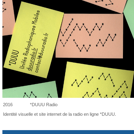
2016
*DUUU Radio
Identité visuelle et
site internet de
la
radio en ligne *DUUU.