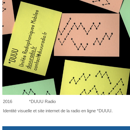
2016
*DUUU Radio
Identité visuelle et
site internet de
la
radio en ligne *DUUU.