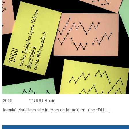
2016
*DUUU Radio
Identité visuelle et
site internet de
la
radio en ligne *DUUU.