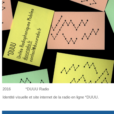
2016
*DUUU Radio
Identité visuelle et
site internet de
la
radio en ligne *DUUU.