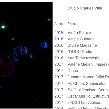
Studio Charles Villa
Année
Projet
2015
Vidéo Palace
2016
Virgile Guinard
2016
Bruise Magazine
2016
*DUUU Radio
2016
Yan Tomaszewski
2017
2017
Diana
2017
Jumana Manna, Wild Re
2017
Ali Cherri, Somniculus
2017
2017
2017
ENSCI-Les Ateliers
2018
Valérie Mréjen, Mon cher