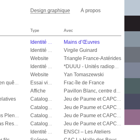
Design graphique
À propos
Type
Avec
Mains d’Œuvres
Identité visuelle
Virgile Guinard
Identité visuelle
Website
Triangle France-Astérides
Identité visuelle
*DUUU - Unités radiophoniques mobiles
Website
Yan Tomaszewski
Frac-île de France
Valérie Mréjen, Images en quête d'histoires
Essai visuel
Affiche
Pavillon Blanc, centre d’art contemporain de la Ville de Colomiers
latives
Catalogue d’exposition
Jeu de Paume et CAPC Bordeaux
Catalogue d’exposition
Jeu de Paume et CAPC Bordeaux
Steffani Jemison, Sensus Plenior
Catalogue d’exposition
Jeu de Paume et CAPC Bordeaux
Oscar Murillo, Estructuras Resonantes
Catalogue d’exposition
Jeu de Paume et CAPC Bordeaux
ENSCI – Les Ateliers
Identité visuelle
 fils