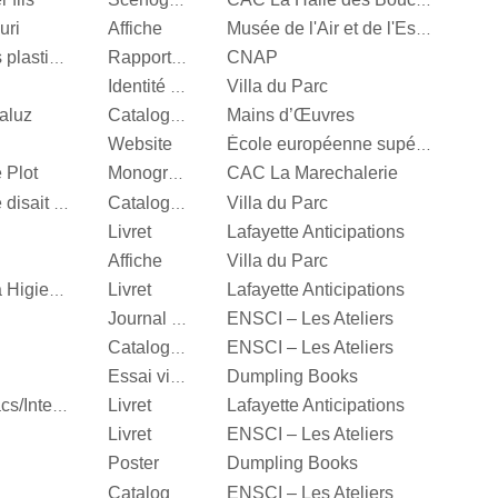
Scénographie
CAC La Halle des Bouchers
uri
Affiche
Musée de l'Air et de l'Espace
CNAP
Centre National des arts plastiques
Rapport d’activité
Villa du Parc
Identité visuelle
aluz
Mains d’Œuvres
Catalogue d’exposition
Website
École européenne supérieure d'art de Bretagne
 Plot
CAC La Marechalerie
Monographie
Villa du Parc
It’s Our Playground, Elle disait bonjour aux machines
Catalogue d’exposition
Livret
Lafayette Anticipations
Affiche
Villa du Parc
Livret
Lafayette Anticipations
Katinka Bock, Tumulte à Higienopolis
ENSCI – Les Ateliers
Journal d’exposition
ENSCI – Les Ateliers
Catalogue d’exposition
Dumpling Books
Essai visuel
Livret
Lafayette Anticipations
Hella Jongerius, Entrelacs/Interlace
Livret
ENSCI – Les Ateliers
Poster
Dumpling Books
ENSCI – Les Ateliers
Catalogue d’exposition