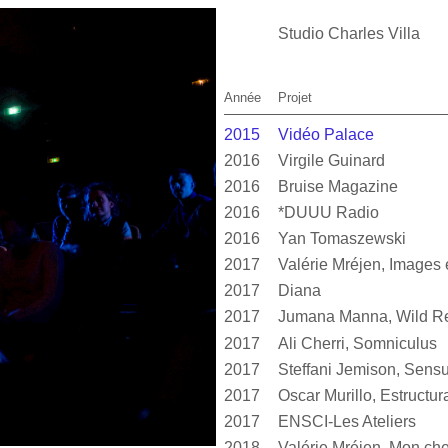
Studio Charles Villa
Année
Projet
2015
Vidéo Palace
2016
Virgile Guinard
2016
Bruise Magazine
2016
*DUUU Radio
2016
Yan Tomaszewski
2017
2017
Diana
2017
Jumana Manna, Wild Re
2017
Ali Cherri, Somniculus
2017
2017
2017
ENSCI-Les Ateliers
2018
Valérie Mréjen, Mon cher