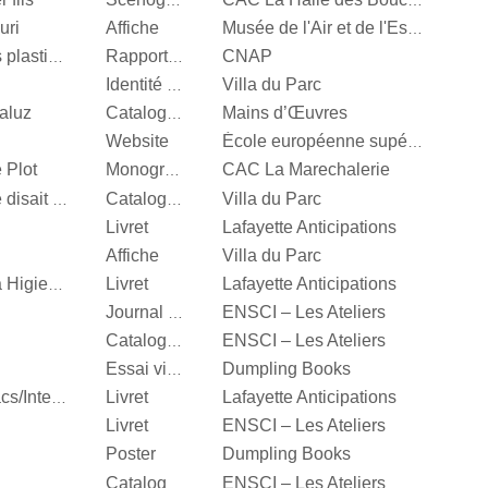
Scénographie
CAC La Halle des Bouchers
uri
Affiche
Musée de l'Air et de l'Espace
CNAP
Centre National des arts plastiques
Rapport d’activité
Villa du Parc
Identité visuelle
aluz
Mains d’Œuvres
Catalogue d’exposition
Website
École européenne supérieure d'art de Bretagne
 Plot
CAC La Marechalerie
Monographie
Villa du Parc
It’s Our Playground, Elle disait bonjour aux machines
Catalogue d’exposition
Livret
Lafayette Anticipations
Affiche
Villa du Parc
Livret
Lafayette Anticipations
Katinka Bock, Tumulte à Higienopolis
ENSCI – Les Ateliers
Journal d’exposition
ENSCI – Les Ateliers
Catalogue d’exposition
Dumpling Books
Essai visuel
Livret
Lafayette Anticipations
Hella Jongerius, Entrelacs/Interlace
Livret
ENSCI – Les Ateliers
Poster
Dumpling Books
ENSCI – Les Ateliers
Catalogue d’exposition