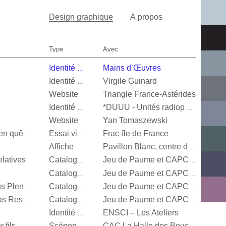
Design graphique
À propos
Type
Avec
Mains d’Œuvres
Identité visuelle
Virgile Guinard
Identité visuelle
Website
Triangle France-Astérides
Identité visuelle
*DUUU - Unités radiophoniques mobiles
Website
Yan Tomaszewski
Frac-île de France
Valérie Mréjen, Images en quête d'histoires
Essai visuel
Affiche
Pavillon Blanc, centre d’art contemporain de la Ville de Colomiers
latives
Catalogue d’exposition
Jeu de Paume et CAPC Bordeaux
Catalogue d’exposition
Jeu de Paume et CAPC Bordeaux
Steffani Jemison, Sensus Plenior
Catalogue d’exposition
Jeu de Paume et CAPC Bordeaux
Oscar Murillo, Estructuras Resonantes
Catalogue d’exposition
Jeu de Paume et CAPC Bordeaux
ENSCI – Les Ateliers
Identité visuelle
 fils