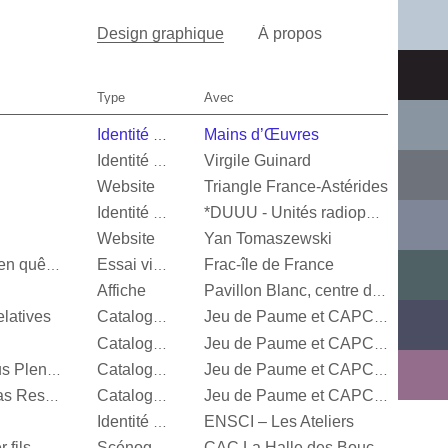
Design graphique
À propos
Type
Avec
Mains d’Œuvres
Identité visuelle
Virgile Guinard
Identité visuelle
Website
Triangle France-Astérides
Identité visuelle
*DUUU - Unités radiophoniques mobiles
Website
Yan Tomaszewski
Frac-île de France
Valérie Mréjen, Images en quête d'histoires
Essai visuel
Affiche
Pavillon Blanc, centre d’art contemporain de la Ville de Colomiers
latives
Catalogue d’exposition
Jeu de Paume et CAPC Bordeaux
Catalogue d’exposition
Jeu de Paume et CAPC Bordeaux
Steffani Jemison, Sensus Plenior
Catalogue d’exposition
Jeu de Paume et CAPC Bordeaux
Oscar Murillo, Estructuras Resonantes
Catalogue d’exposition
Jeu de Paume et CAPC Bordeaux
ENSCI – Les Ateliers
Identité visuelle
 fils