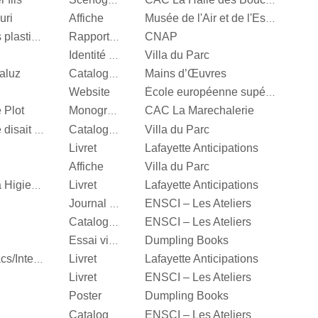
Scénographie
CAC La Halle des Bouchers
uri
Affiche
Musée de l'Air et de l'Espace
CNAP
Centre National des arts plastiques
Rapport d’activité
Villa du Parc
Identité visuelle
aluz
Mains d’Œuvres
Catalogue d’exposition
Website
École européenne supérieure d'art de Bretagne
 Plot
CAC La Marechalerie
Monographie
Villa du Parc
It’s Our Playground, Elle disait bonjour aux machines
Catalogue d’exposition
Livret
Lafayette Anticipations
Affiche
Villa du Parc
Livret
Lafayette Anticipations
Katinka Bock, Tumulte à Higienopolis
ENSCI – Les Ateliers
Journal d’exposition
ENSCI – Les Ateliers
Catalogue d’exposition
Dumpling Books
Essai visuel
Livret
Lafayette Anticipations
Hella Jongerius, Entrelacs/Interlace
Livret
ENSCI – Les Ateliers
Poster
Dumpling Books
ENSCI – Les Ateliers
Catalogue d’exposition