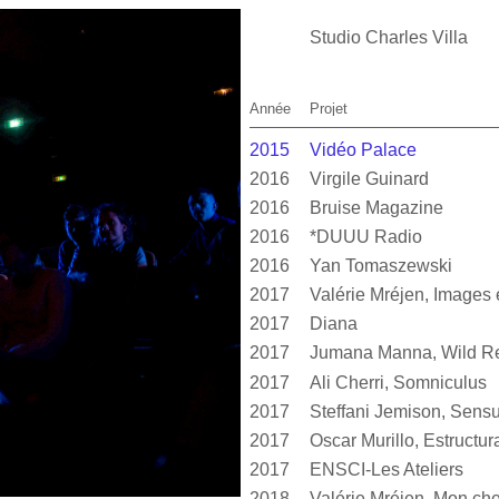
Studio Charles Villa
Année
Projet
2015
Vidéo Palace
2016
Virgile Guinard
2016
Bruise Magazine
2016
*DUUU Radio
2016
Yan Tomaszewski
2017
2017
Diana
2017
Jumana Manna, Wild Re
2017
Ali Cherri, Somniculus
2017
2017
2017
ENSCI-Les Ateliers
2018
Valérie Mréjen, Mon cher