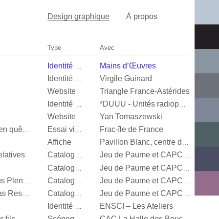
Design graphique
À propos
Type
Avec
Mains d’Œuvres
Identité visuelle
Virgile Guinard
Identité visuelle
Website
Triangle France-Astérides
Identité visuelle
*DUUU - Unités radiophoniques mobiles
Website
Yan Tomaszewski
Frac-île de France
Valérie Mréjen, Images en quête d'histoires
Essai visuel
Affiche
Pavillon Blanc, centre d’art contemporain de la Ville de Colomiers
latives
Catalogue d’exposition
Jeu de Paume et CAPC Bordeaux
Catalogue d’exposition
Jeu de Paume et CAPC Bordeaux
Steffani Jemison, Sensus Plenior
Catalogue d’exposition
Jeu de Paume et CAPC Bordeaux
Oscar Murillo, Estructuras Resonantes
Catalogue d’exposition
Jeu de Paume et CAPC Bordeaux
ENSCI – Les Ateliers
Identité visuelle
 fils