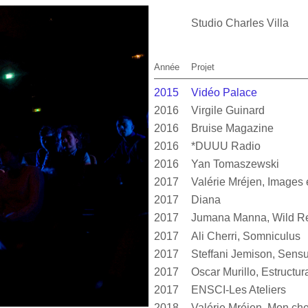
Studio Charles Villa
Année
Projet
2015
Vidéo Palace
2016
Virgile Guinard
2016
Bruise Magazine
2016
*DUUU Radio
2016
Yan Tomaszewski
2017
2017
Diana
2017
Jumana Manna, Wild Re
2017
Ali Cherri, Somniculus
2017
2017
2017
ENSCI-Les Ateliers
2018
Valérie Mréjen, Mon cher