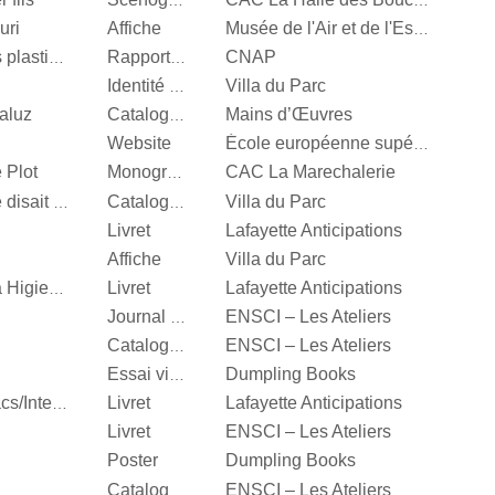
Scénographie
CAC La Halle des Bouchers
uri
Affiche
Musée de l'Air et de l'Espace
CNAP
Centre National des arts plastiques
Rapport d’activité
Villa du Parc
Identité visuelle
aluz
Mains d’Œuvres
Catalogue d’exposition
Website
École européenne supérieure d'art de Bretagne
 Plot
CAC La Marechalerie
Monographie
Villa du Parc
It’s Our Playground, Elle disait bonjour aux machines
Catalogue d’exposition
Livret
Lafayette Anticipations
Affiche
Villa du Parc
Livret
Lafayette Anticipations
Katinka Bock, Tumulte à Higienopolis
ENSCI – Les Ateliers
Journal d’exposition
ENSCI – Les Ateliers
Catalogue d’exposition
Dumpling Books
Essai visuel
Livret
Lafayette Anticipations
Hella Jongerius, Entrelacs/Interlace
Livret
ENSCI – Les Ateliers
Poster
Dumpling Books
ENSCI – Les Ateliers
Catalogue d’exposition