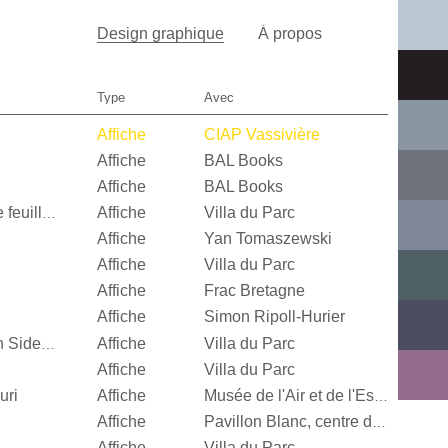
Design graphique
À propos
Type
Avec
Affiche
CIAP Vassivière
Affiche
BAL Books
Affiche
BAL Books
Affiche
Villa du Parc
Quand je n’aurai plus de feuille, […]
Affiche
Yan Tomaszewski
Affiche
Villa du Parc
Affiche
Frac Bretagne
Affiche
Simon Ripoll-Hurier
Affiche
Villa du Parc
Alexandra Leykauf, Both Sides Now
Affiche
Villa du Parc
uri
Affiche
Musée de l'Air et de l'Espace
Affiche
Pavillon Blanc, centre d’art contemporain de la Ville de Colomiers
Affiche
Villa du Parc