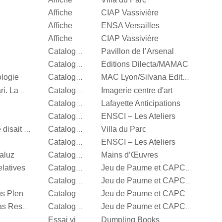
Affiche
CIAP Vassivière
Affiche
ENSA Versailles
Affiche
CIAP Vassivière
Pavillon de l’Arsenal
Catalogue d’exposition
Éditions Dilecta/MAMAC
Catalogue d’exposition
ologie
Catalogue d’exposition
MAC Lyon/Silvana Editoriale
Imagerie centre d'art
Vert menthe, jaune canari. La couleur en photographie
Catalogue d’exposition
Lafayette Anticipations
Catalogue d’exposition
ENSCI – Les Ateliers
Catalogue d’exposition
Villa du Parc
It’s Our Playground, Elle disait bonjour aux machines
Catalogue d’exposition
ENSCI – Les Ateliers
Catalogue d’exposition
aluz
Mains d’Œuvres
Catalogue d’exposition
latives
Catalogue d’exposition
Jeu de Paume et CAPC Bordeaux
Catalogue d’exposition
Jeu de Paume et CAPC Bordeaux
Steffani Jemison, Sensus Plenior
Catalogue d’exposition
Jeu de Paume et CAPC Bordeaux
Oscar Murillo, Estructuras Resonantes
Catalogue d’exposition
Jeu de Paume et CAPC Bordeaux
Dumpling Books
Essai visuel