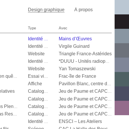
Design graphique
À propos
Type
Avec
Mains d’Œuvres
Identité visuelle
Virgile Guinard
Identité visuelle
Website
Triangle France-Astérides
Identité visuelle
*DUUU - Unités radiophoniques mobiles
Website
Yan Tomaszewski
Frac-île de France
Valérie Mréjen, Images en quête d'histoires
Essai visuel
Affiche
Pavillon Blanc, centre d’art contemporain de la Ville de Colomiers
latives
Catalogue d’exposition
Jeu de Paume et CAPC Bordeaux
Catalogue d’exposition
Jeu de Paume et CAPC Bordeaux
Steffani Jemison, Sensus Plenior
Catalogue d’exposition
Jeu de Paume et CAPC Bordeaux
Oscar Murillo, Estructuras Resonantes
Catalogue d’exposition
Jeu de Paume et CAPC Bordeaux
ENSCI – Les Ateliers
Identité visuelle
 fils