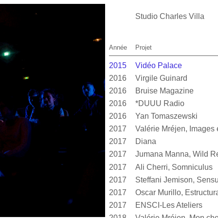
Studio Charles Villa
Année
Projet
2015
Vidéo Palace
2016
Virgile Guinard
2016
Bruise Magazine
2016
*DUUU Radio
2016
Yan Tomaszewski
2017
2017
Diana
2017
Jumana Manna, Wild Re
2017
Ali Cherri, Somniculus
2017
2017
2017
ENSCI-Les Ateliers
2018
Valérie Mréjen, Mon cher