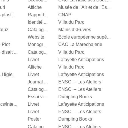
Scénographie
CAC La Halle des Bouchers
uri
Affiche
Musée de l'Air et de l'Espace
CNAP
Centre National des arts plastiques
Rapport d’activité
Villa du Parc
Identité visuelle
aluz
Mains d’Œuvres
Catalogue d’exposition
Website
École européenne supérieure d'art de Bretagne
 Plot
CAC La Marechalerie
Monographie
Villa du Parc
It’s Our Playground, Elle disait bonjour aux machines
Catalogue d’exposition
Livret
Lafayette Anticipations
Affiche
Villa du Parc
Livret
Lafayette Anticipations
Katinka Bock, Tumulte à Higienopolis
ENSCI – Les Ateliers
Journal d’exposition
ENSCI – Les Ateliers
Catalogue d’exposition
Dumpling Books
Essai visuel
Livret
Lafayette Anticipations
Hella Jongerius, Entrelacs/Interlace
Livret
ENSCI – Les Ateliers
Poster
Dumpling Books
ENSCI – Les Ateliers
Catalogue d’exposition