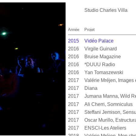
Studio Charles Villa
Année
Projet
2015
Vidéo Palace
2016
Virgile Guinard
2016
Bruise Magazine
2016
*DUUU Radio
2016
Yan Tomaszewski
2017
2017
Diana
2017
Jumana Manna, Wild Re
2017
Ali Cherri, Somniculus
2017
2017
2017
ENSCI-Les Ateliers
2018
Valérie Mréjen, Mon cher