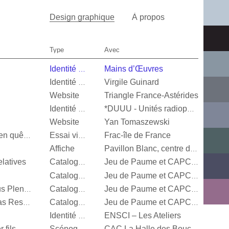
Design graphique
À propos
Type
Avec
Mains d’Œuvres
Identité visuelle
Virgile Guinard
Identité visuelle
Website
Triangle France-Astérides
Identité visuelle
*DUUU - Unités radiophoniques mobiles
Website
Yan Tomaszewski
Frac-île de France
Valérie Mréjen, Images en quête d'histoires
Essai visuel
Affiche
Pavillon Blanc, centre d’art contemporain de la Ville de Colomiers
latives
Catalogue d’exposition
Jeu de Paume et CAPC Bordeaux
Catalogue d’exposition
Jeu de Paume et CAPC Bordeaux
Steffani Jemison, Sensus Plenior
Catalogue d’exposition
Jeu de Paume et CAPC Bordeaux
Oscar Murillo, Estructuras Resonantes
Catalogue d’exposition
Jeu de Paume et CAPC Bordeaux
ENSCI – Les Ateliers
Identité visuelle
 fils