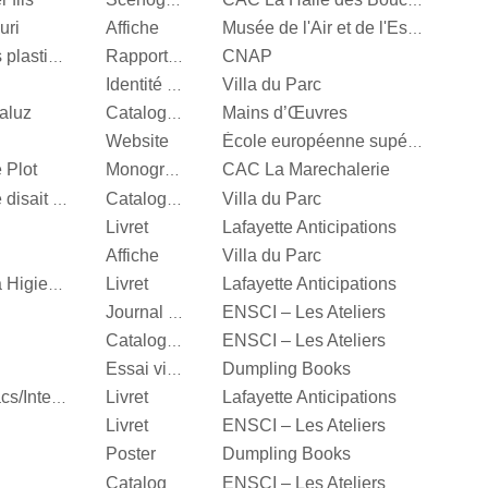
Scénographie
CAC La Halle des Bouchers
uri
Affiche
Musée de l'Air et de l'Espace
CNAP
Centre National des arts plastiques
Rapport d’activité
Villa du Parc
Identité visuelle
aluz
Mains d’Œuvres
Catalogue d’exposition
Website
École européenne supérieure d'art de Bretagne
 Plot
CAC La Marechalerie
Monographie
Villa du Parc
It’s Our Playground, Elle disait bonjour aux machines
Catalogue d’exposition
Livret
Lafayette Anticipations
Affiche
Villa du Parc
Livret
Lafayette Anticipations
Katinka Bock, Tumulte à Higienopolis
ENSCI – Les Ateliers
Journal d’exposition
ENSCI – Les Ateliers
Catalogue d’exposition
Dumpling Books
Essai visuel
Livret
Lafayette Anticipations
Hella Jongerius, Entrelacs/Interlace
Livret
ENSCI – Les Ateliers
Poster
Dumpling Books
ENSCI – Les Ateliers
Catalogue d’exposition