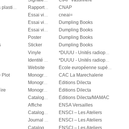
Signalétique
CNAP
Centre National des arts plastiques
Rapport d’activité
cneai=
Essai visuel
Dumpling Books
Essai visuel
Dumpling Books
Essai visuel
Poster
Dumpling Books
s
Sticker
Dumpling Books
Vinyle
*DUUU - Unités radiophoniques mobiles
Identité visuelle
*DUUU - Unités radiophoniques mobiles
Website
École européenne supérieure d'art de Bretagne
 Plot
CAC La Marechalerie
Monographie
Éditions Dilecta
Monographie
ire
Éditions Dilecta
Monographie
Éditions Dilecta/MAMAC
Catalogue d’exposition
Affiche
ENSA Versailles
ENSCI – Les Ateliers
Catalogue d’exposition
ENSCI – Les Ateliers
Journal d’exposition
ENSCI – Les Ateliers
Catalogue d’exposition