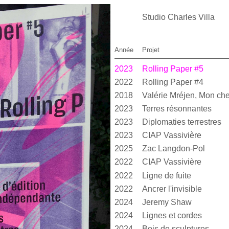
Studio Charles Villa
Année
Projet
2023
Rolling Paper #5
2022
Rolling Paper #4
2018
Valérie Mréjen, Mon cher
2023
Terres résonnantes
2023
Diplomaties terrestres
2023
CIAP Vassivière
2025
Zac Langdon-Pol
2022
CIAP Vassivière
2022
Ligne de fuite
2022
Ancrer l'invisible
2024
Jeremy Shaw
2024
Lignes et cordes
2024
Bois de sculptures