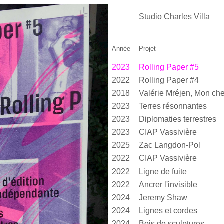
Studio Charles Villa
Année
Projet
2023
Rolling Paper #5
2022
Rolling Paper #4
2018
Valérie Mréjen, Mon cher
2023
Terres résonnantes
2023
Diplomaties terrestres
2023
CIAP Vassivière
2025
Zac Langdon-Pol
2022
CIAP Vassivière
2022
Ligne de fuite
2022
Ancrer l'invisible
2024
Jeremy Shaw
2024
Lignes et cordes
2024
Bois de sculptures