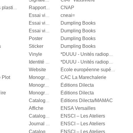
Signalétique
CNAP
Centre National des arts plastiques
Rapport d’activité
cneai=
Essai visuel
Dumpling Books
Essai visuel
Dumpling Books
Essai visuel
Poster
Dumpling Books
s
Sticker
Dumpling Books
Vinyle
*DUUU - Unités radiophoniques mobiles
Identité visuelle
*DUUU - Unités radiophoniques mobiles
Website
École européenne supérieure d'art de Bretagne
 Plot
CAC La Marechalerie
Monographie
Éditions Dilecta
Monographie
ire
Éditions Dilecta
Monographie
Éditions Dilecta/MAMAC
Catalogue d’exposition
Affiche
ENSA Versailles
ENSCI – Les Ateliers
Catalogue d’exposition
ENSCI – Les Ateliers
Journal d’exposition
ENSCI – Les Ateliers
Catalogue d’exposition