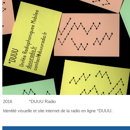
2016
*DUUU Radio
Identité visuelle et
site internet de
la
radio en ligne *DUUU.