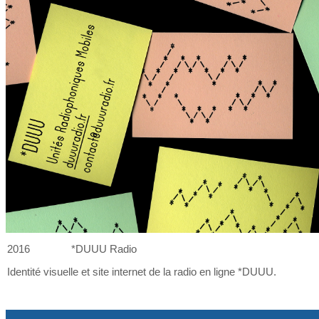
2016
*DUUU Radio
Identité visuelle et
site internet de
la
radio en ligne *DUUU.