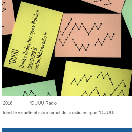
2016
*DUUU Radio
Identité visuelle et
site internet de
la
radio en ligne *DUUU.