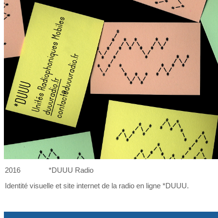
2016
*DUUU Radio
Identité visuelle et
site internet de
la
radio en ligne *DUUU.