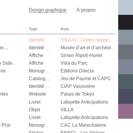
Design graphique
À propos
Type
Avec
Identité visuelle
*DUUU - Unités radiophoniques mobiles
nie…
Identité visuelle
Musée d’art et d’archéologie d’Aurillac
Affiche
Simon Ripoll-Hurier
Affiche
Villa du Parc
Alexandra Leykauf, Both Sides Now
ire
Éditions Dilecta
Monographie
Catalogue d’exposition
Jeu de Paume et CAPC Bordeaux
CIAP Vassivière
Identité visuelle
rtes
Website
Palais de Tokyo
Livret
Lafayette Anticipations
Objet
VILLA
Livret
Lafayette Anticipations
 Plot
CAC La Marechalerie
Monographie
Sticker
ENSCI – Les Ateliers