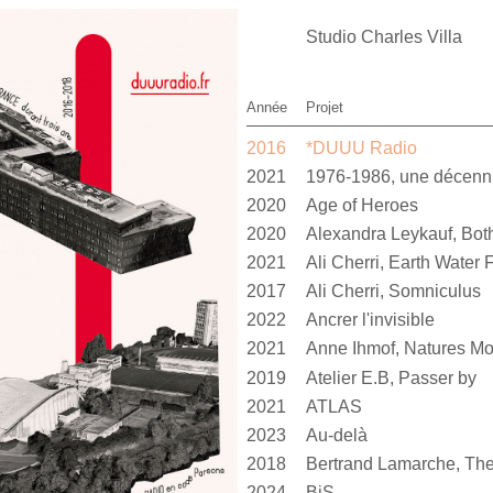
Studio Charles Villa
Année
Projet
2016
*DUUU Radio
2021
1976-1986, une décen
2020
Age of Heroes
2020
2021
Ali Cherri, Earth Water F
2017
Ali Cherri, Somniculus
2022
Ancrer l'invisible
2021
Anne Ihmof, Natures Mo
2019
Atelier E.B, Passer by
2021
ATLAS
2023
Au-delà
2018
Bertrand Lamarche, The
2024
BiS