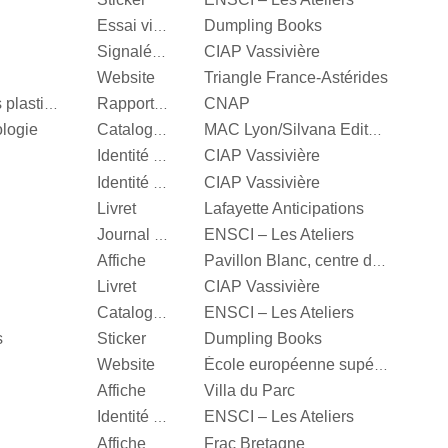
Dumpling Books
Essai visuel
CIAP Vassivière
Signalétique
Website
Triangle France-Astérides
CNAP
Centre National des arts plastiques
Rapport d’activité
ologie
Catalogue d’exposition
MAC Lyon/Silvana Editoriale
CIAP Vassivière
Identité visuelle
CIAP Vassivière
Identité visuelle
Livret
Lafayette Anticipations
ENSCI – Les Ateliers
Journal d’exposition
Affiche
Pavillon Blanc, centre d’art contemporain de la Ville de Colomiers
Livret
CIAP Vassivière
ENSCI – Les Ateliers
Catalogue d’exposition
s
Sticker
Dumpling Books
Website
École européenne supérieure d'art de Bretagne
Affiche
Villa du Parc
ENSCI – Les Ateliers
Identité visuelle
Affiche
Frac Bretagne