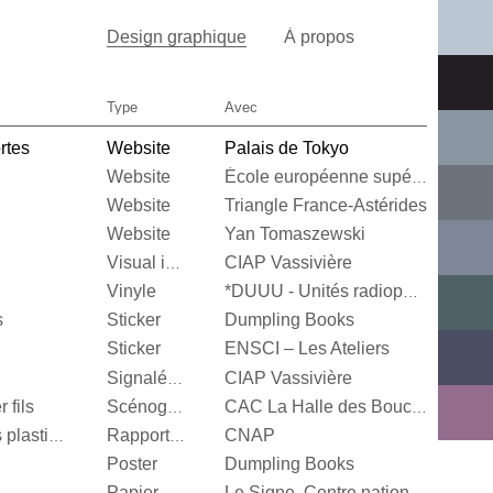
Design graphique
À propos
Type
Avec
rtes
Website
Palais de Tokyo
Website
École européenne supérieure d'art de Bretagne
Website
Triangle France-Astérides
Website
Yan Tomaszewski
CIAP Vassivière
Visual identity
Vinyle
*DUUU - Unités radiophoniques mobiles
s
Sticker
Dumpling Books
Sticker
ENSCI – Les Ateliers
CIAP Vassivière
Signalétique
 fils
Scénographie
CAC La Halle des Bouchers
CNAP
Centre National des arts plastiques
Rapport d’activité
Poster
Dumpling Books