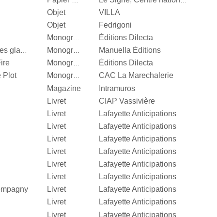
Papier d’emballage
Le Signe, Centre national du graphisme
Objet
VILLA
Objet
Fedrigoni
Éditions Dilecta
Monographie
Manuella Éditions
Valérie Mréjen, Palais des glaces
Monographie
ire
Éditions Dilecta
Monographie
 Plot
CAC La Marechalerie
Monographie
Magazine
Intramuros
Livret
CIAP Vassivière
Livret
Lafayette Anticipations
Livret
Lafayette Anticipations
Livret
Lafayette Anticipations
Livret
Lafayette Anticipations
Livret
Lafayette Anticipations
Livret
Lafayette Anticipations
Compagny
Livret
Lafayette Anticipations
Livret
Lafayette Anticipations
Livret
Lafayette Anticipations