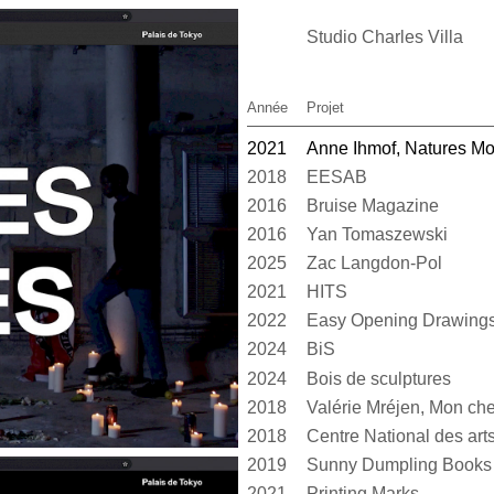
Studio Charles Villa
Année
Projet
2021
Anne Ihmof, Natures Mo
2018
EESAB
2016
Bruise Magazine
2016
Yan Tomaszewski
2025
Zac Langdon-Pol
2021
HITS
2022
Easy Opening Drawing
2024
BiS
2024
Bois de sculptures
2018
Valérie Mréjen, Mon cher
2018
2019
Sunny Dumpling Books
2021
Printing Marks