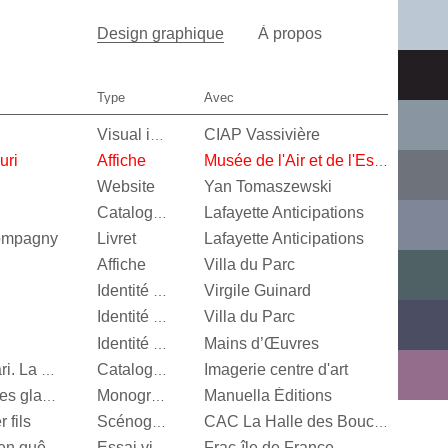
Design graphique
À propos
Type
Avec
CIAP Vassivière
Visual identity
uri
Affiche
Musée de l'Air et de l'Espace
Website
Yan Tomaszewski
Lafayette Anticipations
Catalogue d’exposition
Compagny
Livret
Lafayette Anticipations
Affiche
Villa du Parc
Virgile Guinard
Identité visuelle
Villa du Parc
Identité visuelle
Mains d’Œuvres
Identité visuelle
Imagerie centre d'art
Vert menthe, jaune canari. La couleur en photographie
Catalogue d’exposition
Manuella Éditions
Valérie Mréjen, Palais des glaces
Monographie
 fils
Scénographie
CAC La Halle des Bouchers
Frac-île de France