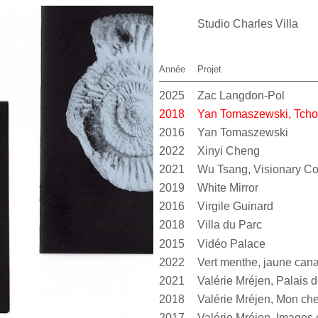
Studio Charles Villa
Année
Projet
2025
Zac Langdon-Pol
2018
Yan Tomaszewski, Tcho
2016
Yan Tomaszewski
2022
Xinyi Cheng
2021
Wu Tsang, Visionary 
2019
White Mirror
2016
Virgile Guinard
2018
Villa du Parc
2015
Vidéo Palace
2022
2021
2018
Valérie Mréjen, Mon cher
2017