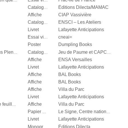
Valérie Mréjen, Images en quête d'histoires
Essai visuel
Éditions Dilecta/MAMAC
Catalogue d’exposition
Affiche
CIAP Vassivière
ENSCI – Les Ateliers
Catalogue d’exposition
Livret
Lafayette Anticipations
cneai=
Essai visuel
Poster
Dumpling Books
Steffani Jemison, Sensus Plenior
Catalogue d’exposition
Jeu de Paume et CAPC Bordeaux
Affiche
ENSA Versailles
Livret
Lafayette Anticipations
Affiche
BAL Books
Affiche
BAL Books
Affiche
Villa du Parc
Livret
Lafayette Anticipations
Affiche
Villa du Parc
Quand je n’aurai plus de feuille, […]
Papier d’emballage
Le Signe, Centre national du graphisme
Livret
Lafayette Anticipations
Éditions Dilecta
Monographie