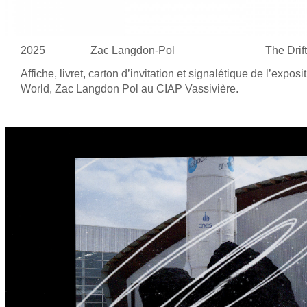
2025
Zac Langdon-Pol
The Drift
Affiche, livret, carton d’invitation et
signalétique de
l’exposit
World, Zac Langdon Pol au
CIAP Vassivière.