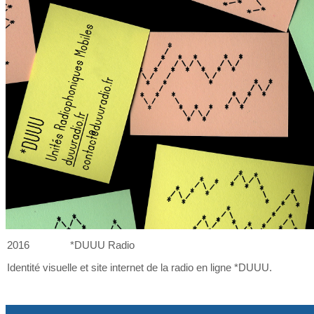
2016
*DUUU Radio
Identité visuelle et
site internet de
la
radio en ligne *DUUU.