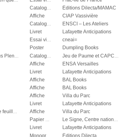
Valérie Mréjen, Images en quête d'histoires
Essai visuel
Éditions Dilecta/MAMAC
Catalogue d’exposition
Affiche
CIAP Vassivière
ENSCI – Les Ateliers
Catalogue d’exposition
Livret
Lafayette Anticipations
cneai=
Essai visuel
Poster
Dumpling Books
Steffani Jemison, Sensus Plenior
Catalogue d’exposition
Jeu de Paume et CAPC Bordeaux
Affiche
ENSA Versailles
Livret
Lafayette Anticipations
Affiche
BAL Books
Affiche
BAL Books
Affiche
Villa du Parc
Livret
Lafayette Anticipations
Affiche
Villa du Parc
Quand je n’aurai plus de feuille, […]
Papier d’emballage
Le Signe, Centre national du graphisme
Livret
Lafayette Anticipations
Éditions Dilecta
Monographie