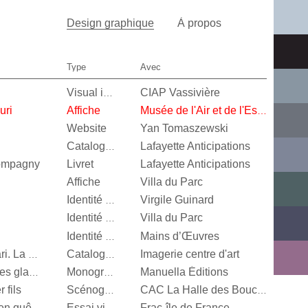
Design graphique
À propos
Type
Avec
CIAP Vassivière
Visual identity
uri
Affiche
Musée de l'Air et de l'Espace
Website
Yan Tomaszewski
Lafayette Anticipations
Catalogue d’exposition
Compagny
Livret
Lafayette Anticipations
Affiche
Villa du Parc
Virgile Guinard
Identité visuelle
Villa du Parc
Identité visuelle
Mains d’Œuvres
Identité visuelle
Imagerie centre d'art
Vert menthe, jaune canari. La couleur en photographie
Catalogue d’exposition
Manuella Éditions
Valérie Mréjen, Palais des glaces
Monographie
 fils
Scénographie
CAC La Halle des Bouchers
Frac-île de France