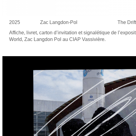
2025
Zac Langdon-Pol
The Drift
Affiche, livret, carton d’invitation et
signalétique de
l’exposit
World, Zac Langdon Pol au
CIAP Vassivière.