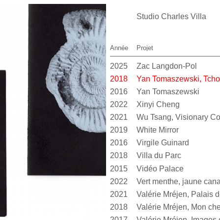
Studio Charles Villa
Année
Projet
2025
Zac Langdon-Pol
2018
Yan Tomaszewski, Tcho
2016
Yan Tomaszewski
2022
Xinyi Cheng
2021
Wu Tsang, Visionary 
2019
White Mirror
2016
Virgile Guinard
2018
Villa du Parc
2015
Vidéo Palace
2022
2021
2018
Valérie Mréjen, Mon cher
2017