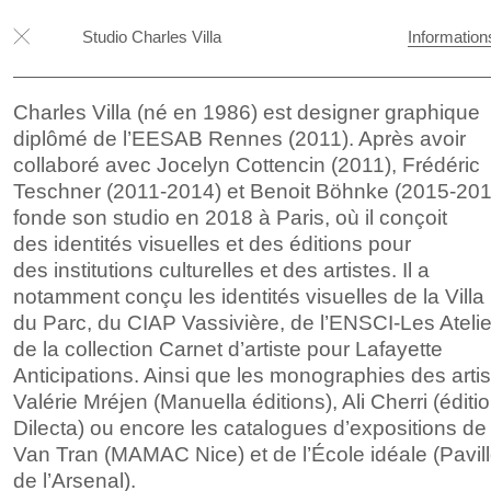
Studio Charles Villa
Information
Charles Villa (né en 1986) est designer graphique
diplômé de
l’EESAB Rennes (2011). Après avoir
collaboré avec Jocelyn Cottencin (2011), Frédéric
Teschner (2011-2014) et
Benoit Böhnke (2015-2018
fonde son studio en 2018 à Paris, où il conçoit
des
identités visuelles et
des
éditions pour
des
institutions culturelles et
des
artistes. Il a
notamment conçu les
identités visuelles de
la
Villa
du
Parc, du
CIAP Vassivière, de
l’ENSCI-Les Atelie
de
la
collection Carnet d’artiste pour Lafayette
Anticipations. Ainsi que les
monographies des
arti
Valérie Mréjen (Manuella éditions), Ali Cherri (éditi
Dilecta) ou encore les
catalogues d’expositions de
Van Tran (MAMAC Nice) et
de
l’École idéale (Pavil
de
l’Arsenal).