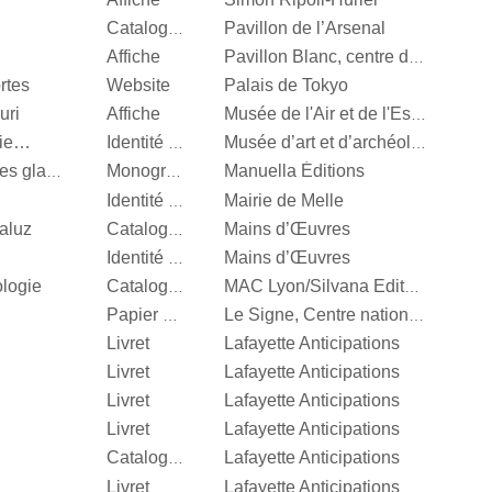
Pavillon de l’Arsenal
Catalogue d’exposition
Affiche
Pavillon Blanc, centre d’art contemporain de la Ville de Colomiers
rtes
Website
Palais de Tokyo
uri
Affiche
Musée de l'Air et de l'Espace
nie…
Identité visuelle
Musée d’art et d’archéologie d’Aurillac
Manuella Éditions
Valérie Mréjen, Palais des glaces
Monographie
Mairie de Melle
Identité visuelle
aluz
Mains d’Œuvres
Catalogue d’exposition
Mains d’Œuvres
Identité visuelle
ologie
Catalogue d’exposition
MAC Lyon/Silvana Editoriale
Papier d’emballage
Le Signe, Centre national du graphisme
Livret
Lafayette Anticipations
Livret
Lafayette Anticipations
Livret
Lafayette Anticipations
Livret
Lafayette Anticipations
Lafayette Anticipations
Catalogue d’exposition
Livret
Lafayette Anticipations