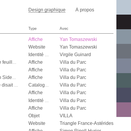
Design graphique
À propos
Type
Avec
Affiche
Yan Tomaszewski
Website
Yan Tomaszewski
Virgile Guinard
Identité visuelle
Affiche
Villa du Parc
Quand je n’aurai plus de feuille, […]
Affiche
Villa du Parc
Affiche
Villa du Parc
Alexandra Leykauf, Both Sides Now
Villa du Parc
It’s Our Playground, Elle disait bonjour aux machines
Catalogue d’exposition
Affiche
Villa du Parc
Villa du Parc
Identité visuelle
Affiche
Villa du Parc
Objet
VILLA
Website
Triangle France-Astérides
Affiche
Simon Ripoll-Hurier